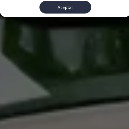
Financiación Estándar
Aceptar
Financiación para Volkswagen de ocasión
Seguros
Volkswagen 4Business
My Renting
Particulares
My Way
Financiación Estándar
Financiación para Volkswagen de ocasión
Seguros
My Renting
Conectividad
Ventajas para profesionales
Ventajas para particulares
VW Connect
Descarga de nuevas funcionalidades
Actualización de software
Car-Net
App-Connect
Clientes y posventa
Mantenimiento y reparaciones
Ventajas Servicio Oficial
Plan de mantenimiento
Baterías
Carrocería