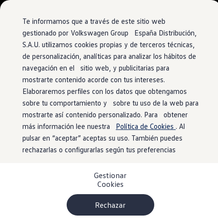
Vehículos
Modelos y configurador
Comerciales
Conoce todos los modelos
Te informamos que a través de este sitio web
Configura todos los modelos
gestionado por Volkswagen Group España Distribución,
Ver todos los modelos
S.A.U. utilizamos cookies propias y de terceros técnicas,
Ir
Ir
Ver todos los modelos
directamente
directamente
Soluciones estandarizadas
de personalización, analíticas para analizar los hábitos de
al contenido
al pie de
Campers
navegación en el sitio web, y publicitarias para
Ofertas y stock
página
mostrarte contenido acorde con tus intereses.
Ofertas para profesionales
Volkswagen nuevo en stock
Elaboraremos perfiles con los datos que obtengamos
Volkswagen de ocasión en stock
sobre tu comportamiento y sobre tu uso de la web para
Ofertas para particulares
mostrarte así contenido personalizado. Para obtener
Volkswagen nuevo en stock
Volkswagen de ocasión
más información lee nuestra
Política de Cookies
. Al
Eléctricos e híbridos
pulsar en “aceptar” aceptas su uso. También puedes
Simulador de autonomía
rechazarlas o configurarlas según tus preferencias
Simulador de carga
Simulador de ahorro
Plan Auto+
Gestionar
Ventajas para profesionales
Cookies
Ventajas para particulares
Financiación
Profesionales
Rechazar
My Leasing