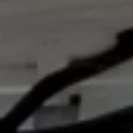
Servicio técnico para eléctricos
Asistencia y garantía
Asistencia en carretera
Garantía Volkswagen
Ventajas para profesionales
Vehículo de sustitución
Recogida y entrega del vehículo
ServicePlus
Volkswagen Long Drive
Ofertas posventa
Servicio técnico para eléctricos
Comunicados
Información sobre EA189
Reciclaje de vehículos
Retirada por seguridad de airbags Takata
Alquiler con Rent-a-Car
Accesorios Originales
Comunidad The Originals
Comunidad The Originals
Historias Originales
Concentración FurgoVolkswagen
La historia de las furgos Volkswagen
Consigue tu placa The Originals
Camper Tour