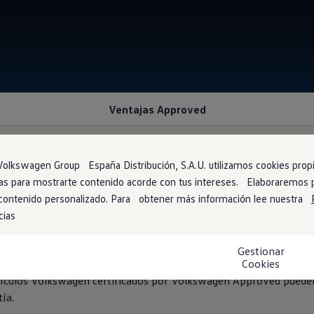
Ventajas Approved
olkswagen Group España Distribución, S.A.U. utilizamos cookies propia
arias para mostrarte contenido acorde con tus intereses. Elaboraremos
opea de
hasta 24 mes
 contenido personalizado. Para obtener más información lee nuestra
cias
os por
Volkswagen
Approved ofrecen la tranquilidad de contar co
Gestionar
 Oficiales del Grupo
Volkswagen
en toda Europa. Esto significa q
Cookies
ículos
Volkswagen
certificados por
Volkswagen
Approved pueden 
ía.