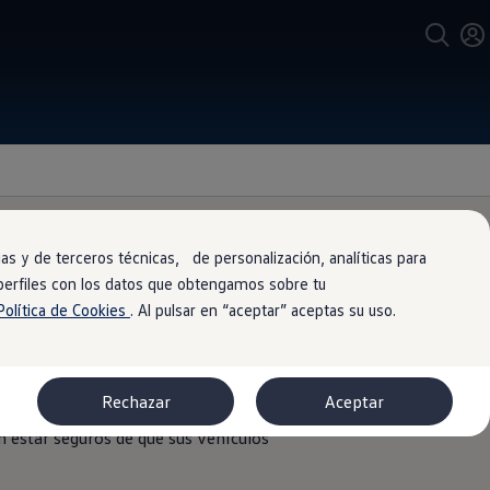
s y de terceros técnicas, de personalización, analíticas para
 perfiles con los datos que obtengamos sobre tu
es
Política de Cookies
. Al pulsar en “aceptar” aceptas su uso.
n una amplia garantía que cubre los
Rechazar
Aceptar
ue, independientemente de la
estar seguros de que sus vehículos