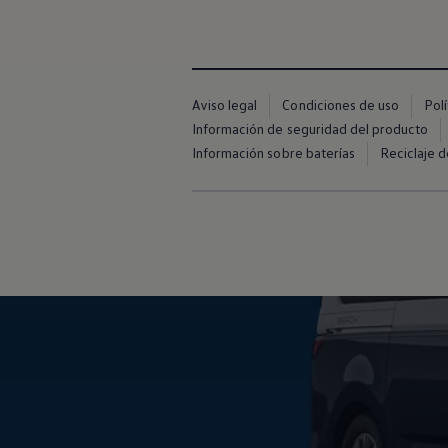
Financiación Estándar
Financiación para Volkswagen de ocasión
Seguros
Volkswagen 4Business
My Renting
Particulares
Aviso legal
Condiciones de uso
Pol
My Way
Información de seguridad del producto
Financiación Estándar
Financiación para Volkswagen de ocasión
Información sobre baterías
Reciclaje d
Seguros
My Renting
Conectividad
Ventajas para profesionales
Ventajas para particulares
VW Connect
Descarga de nuevas funcionalidades
Actualización de software
Car-Net
App-Connect
Clientes y posventa
Mantenimiento y reparaciones
Ventajas Servicio Oficial
Plan de mantenimiento
Baterías
Carrocería