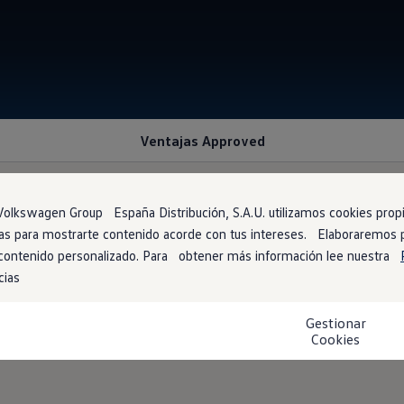
Ventajas Approved
olkswagen Group España Distribución, S.A.U. utilizamos cookies propia
arias para mostrarte contenido acorde con tus intereses. Elaboraremos
mpra de tu vehículo
 contenido personalizado. Para obtener más información lee nuestra
cias
lo de ocasión! Esta es una oportunidad única para obtener el mejo
Gestionar
ores tarifas en el mercado.
Cookies