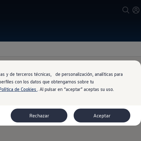
s y de terceros técnicas, de personalización, analíticas para
 perfiles con los datos que obtengamos sobre tu
Política de Cookies
. Al pulsar en “aceptar” aceptas su uso.
r valor por tu vehículo. Nuestra
Rechazar
Aceptar