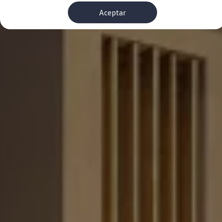
Financiación Estándar
Aceptar
Financiación para Volkswagen de ocasión
Seguros
Volkswagen 4Business
My Renting
Particulares
My Way
Financiación Estándar
Financiación para Volkswagen de ocasión
Seguros
My Renting
Conectividad
Ventajas para profesionales
Ventajas para particulares
VW Connect
Descarga de nuevas funcionalidades
Actualización de software
Car-Net
App-Connect
Clientes y posventa
Mantenimiento y reparaciones
Ventajas Servicio Oficial
Plan de mantenimiento
Baterías
Carrocería