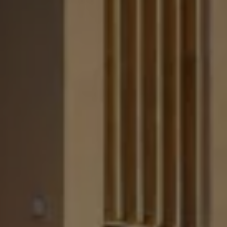
Servicio técnico para eléctricos
Asistencia y garantía
Asistencia en carretera
Garantía Volkswagen
Ventajas para profesionales
Vehículo de sustitución
Recogida y entrega del vehículo
ServicePlus
Volkswagen Long Drive
Ofertas posventa
Servicio técnico para eléctricos
Comunicados
Información sobre EA189
Reciclaje de vehículos
Retirada por seguridad de airbags Takata
Alquiler con Rent-a-Car
Accesorios Originales
Comunidad The Originals
Comunidad The Originals
Historias Originales
Concentración FurgoVolkswagen
La historia de las furgos Volkswagen
Consigue tu placa The Originals
Camper Tour