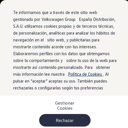
Vehículos
Modelos y configurador
Comerciales
Conoce todos los modelos
Te informamos que a través de este sitio web
Configura todos los modelos
gestionado por Volkswagen Group España Distribución,
Ver todos los modelos
S.A.U. utilizamos cookies propias y de terceros técnicas,
Ir
Ir
Ver todos los modelos
directamente
directamente
Soluciones estandarizadas
de personalización, analíticas para analizar los hábitos de
al contenido
al pie de
Campers
navegación en el sitio web, y publicitarias para
Ofertas y stock
página
mostrarte contenido acorde con tus intereses.
Ofertas para profesionales
Volkswagen nuevo en stock
Elaboraremos perfiles con los datos que obtengamos
Volkswagen de ocasión en stock
sobre tu comportamiento y sobre tu uso de la web para
Ofertas para particulares
mostrarte así contenido personalizado. Para obtener
Volkswagen nuevo en stock
Volkswagen de ocasión
más información lee nuestra
Política de Cookies
. Al
Eléctricos e híbridos
pulsar en “aceptar” aceptas su uso. También puedes
Simulador de autonomía
rechazarlas o configurarlas según tus preferencias
Simulador de carga
Simulador de ahorro
Plan Auto+
Gestionar
Ventajas para profesionales
Cookies
Ventajas para particulares
Financiación
Profesionales
Rechazar
My Leasing