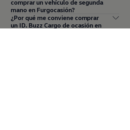
comprar un vehículo de segunda
mano en Furgocasión?
¿Por qué me conviene comprar
un ID. Buzz Cargo de ocasión en
Furgocasión?
¿Cómo puedo saber el historial
de mantenimiento de un ID. Buzz
Cargo de segunda mano en
Furgocasión?
Mostrar más (1)
Impulsa tu negocio con
Furgocasión