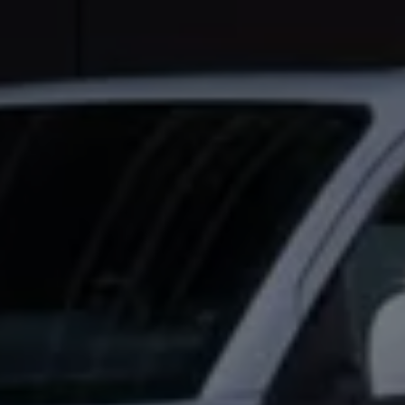
Servicio técnico para eléctricos
Asistencia y garantía
Asistencia en carretera
Garantía Volkswagen
Ventajas para profesionales
Vehículo de sustitución
Recogida y entrega del vehículo
ServicePlus
Volkswagen Long Drive
Ofertas posventa
Servicio técnico para eléctricos
Comunicados
Información sobre EA189
Reciclaje de vehículos
Retirada por seguridad de airbags Takata
Alquiler con Rent-a-Car
Accesorios Originales
Comunidad The Originals
Comunidad The Originals
Historias Originales
Concentración FurgoVolkswagen
La historia de las furgos Volkswagen
Consigue tu placa The Originals
Camper Tour