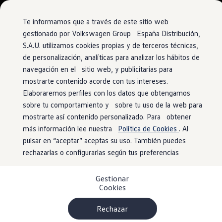
Vehículos
Modelos y configurador
Comerciales
Conoce todos los modelos
Te informamos que a través de este sitio web
Configura todos los modelos
gestionado por Volkswagen Group España Distribución,
Ver todos los modelos
S.A.U. utilizamos cookies propias y de terceros técnicas,
Ir
Ir
Ver todos los modelos
directamente
directamente
Soluciones estandarizadas
de personalización, analíticas para analizar los hábitos de
al contenido
al pie de
Campers
navegación en el sitio web, y publicitarias para
Ofertas y stock
página
mostrarte contenido acorde con tus intereses.
Ofertas para profesionales
Volkswagen nuevo en stock
Elaboraremos perfiles con los datos que obtengamos
Volkswagen de ocasión en stock
sobre tu comportamiento y sobre tu uso de la web para
Ofertas para particulares
mostrarte así contenido personalizado. Para obtener
Volkswagen nuevo en stock
Volkswagen de ocasión
más información lee nuestra
Política de Cookies
. Al
Eléctricos e híbridos
pulsar en “aceptar” aceptas su uso. También puedes
Simulador de autonomía
rechazarlas o configurarlas según tus preferencias
Simulador de carga
Simulador de ahorro
Plan Auto+
Gestionar
Ventajas para profesionales
Cookies
Ventajas para particulares
Financiación
Profesionales
Rechazar
My Leasing