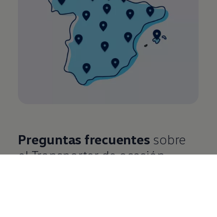
Preguntas frecuentes
sobre
el
Transporter
de ocasión
¿Qué es Furgocasión?
¿Cuáles son las ventajas de
comprar un vehículo de segunda