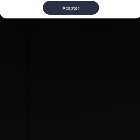
Financiación Estándar
Aceptar
Financiación para Volkswagen de ocasión
Seguros
Volkswagen 4Business
My Renting
Particulares
My Way
Financiación Estándar
Financiación para Volkswagen de ocasión
Seguros
My Renting
Conectividad
Ventajas para profesionales
Ventajas para particulares
VW Connect
Descarga de nuevas funcionalidades
Actualización de software
Car-Net
App-Connect
Clientes y posventa
Mantenimiento y reparaciones
Ventajas Servicio Oficial
Plan de mantenimiento
Baterías
Carrocería