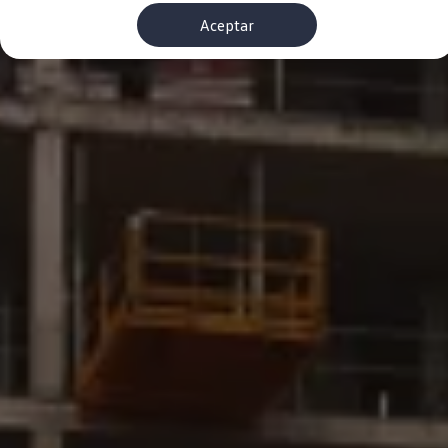
Financiación Estándar
Aceptar
Financiación para Volkswagen de ocasión
Seguros
Volkswagen 4Business
My Renting
Particulares
My Way
Financiación Estándar
Financiación para Volkswagen de ocasión
Seguros
My Renting
Conectividad
Ventajas para profesionales
Ventajas para particulares
VW Connect
Descarga de nuevas funcionalidades
Actualización de software
Car-Net
App-Connect
Clientes y posventa
Mantenimiento y reparaciones
Ventajas Servicio Oficial
Plan de mantenimiento
Baterías
Carrocería