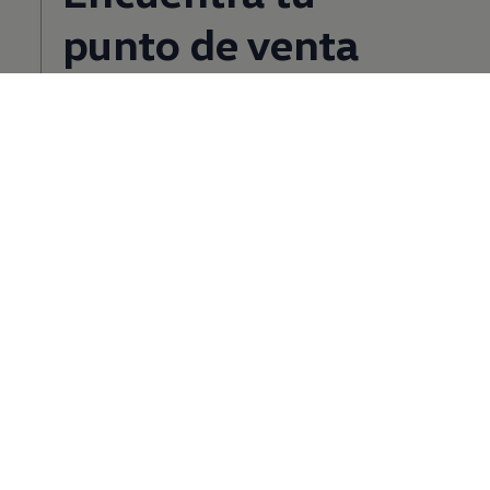
punto de venta
Volkswagen
Vehículos
Comerciales
Seguro que hay un punto de venta más cerca de lo que
imaginas. Solo tienes que buscarlo en nuestra lista de
instalaciones oficiales.
Encuentra tu punto de venta
Preguntas frecuentes
sobre