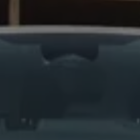
Servicio técnico para eléctricos
Asistencia y garantía
Asistencia en carretera
Garantía Volkswagen
Ventajas para profesionales
Vehículo de sustitución
Recogida y entrega del vehículo
ServicePlus
Volkswagen Long Drive
Ofertas posventa
Servicio técnico para eléctricos
Comunicados
Información sobre EA189
Reciclaje de vehículos
Retirada por seguridad de airbags Takata
Alquiler con Rent-a-Car
Accesorios Originales
Comunidad The Originals
Comunidad The Originals
Historias Originales
Concentración FurgoVolkswagen
La historia de las furgos Volkswagen
Consigue tu placa The Originals
Camper Tour