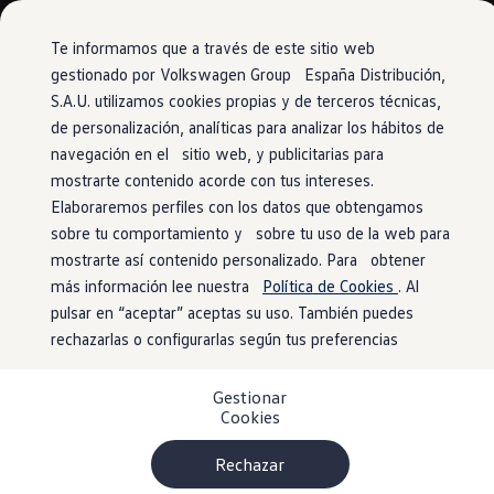
Vehículos
Modelos y configurador
Comerciales
Conoce todos los modelos
Te informamos que a través de este sitio web
Configura todos los modelos
gestionado por Volkswagen Group España Distribución,
Ver todos los modelos
S.A.U. utilizamos cookies propias y de terceros técnicas,
Ir
Ir
Ver todos los modelos
directamente
directamente
Soluciones estandarizadas
de personalización, analíticas para analizar los hábitos de
al contenido
al pie de
Campers
navegación en el sitio web, y publicitarias para
Ofertas y stock
página
mostrarte contenido acorde con tus intereses.
Ofertas para profesionales
Volkswagen nuevo en stock
Elaboraremos perfiles con los datos que obtengamos
Volkswagen de ocasión en stock
sobre tu comportamiento y sobre tu uso de la web para
Ofertas para particulares
mostrarte así contenido personalizado. Para obtener
Volkswagen nuevo en stock
Volkswagen de ocasión
más información lee nuestra
Política de Cookies
. Al
Eléctricos e híbridos
pulsar en “aceptar” aceptas su uso. También puedes
Simulador de autonomía
rechazarlas o configurarlas según tus preferencias
Simulador de carga
Simulador de ahorro
Plan Auto+
Gestionar
Ventajas para profesionales
Cookies
Ventajas para particulares
Financiación
Profesionales
Rechazar
My Leasing