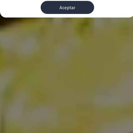
Financiación Estándar
Aceptar
Financiación para Volkswagen de ocasión
Seguros
Volkswagen 4Business
My Renting
Particulares
My Way
Financiación Estándar
Financiación para Volkswagen de ocasión
Seguros
My Renting
Conectividad
Ventajas para profesionales
Ventajas para particulares
VW Connect
Descarga de nuevas funcionalidades
Actualización de software
Car-Net
App-Connect
Clientes y posventa
Mantenimiento y reparaciones
Ventajas Servicio Oficial
Plan de mantenimiento
Baterías
Carrocería