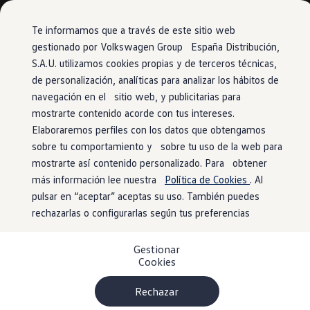
Modelos y configurador
Conoce todos los modelos
Te informamos que a través de este sitio web
Configura todos los modelos
gestionado por Volkswagen Group España Distribución,
Ver todos los modelos
S.A.U. utilizamos cookies propias y de terceros técnicas,
Ir
Ir
Ver todos los modelos
directamente
directamente
Soluciones estandarizadas
de personalización, analíticas para analizar los hábitos de
al contenido
al pie de
Campers
navegación en el sitio web, y publicitarias para
Ofertas y stock
página
mostrarte contenido acorde con tus intereses.
Ofertas para profesionales
Volkswagen nuevo en stock
Elaboraremos perfiles con los datos que obtengamos
Volkswagen de ocasión en stock
sobre tu comportamiento y sobre tu uso de la web para
Ofertas para particulares
mostrarte así contenido personalizado. Para obtener
Volkswagen nuevo en stock
Volkswagen de ocasión
más información lee nuestra
Política de Cookies
. Al
Eléctricos e híbridos
pulsar en “aceptar” aceptas su uso. También puedes
Simulador de autonomía
rechazarlas o configurarlas según tus preferencias
Simulador de carga
Simulador de ahorro
Plan Auto+
Gestionar
Ventajas para profesionales
Cookies
Ventajas para particulares
Financiación
Profesionales
Rechazar
My Leasing