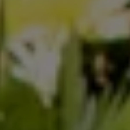
Servicio técnico para eléctricos
Asistencia y garantía
Asistencia en carretera
Garantía Volkswagen
Ventajas para profesionales
Vehículo de sustitución
Recogida y entrega del vehículo
ServicePlus
Volkswagen Long Drive
Ofertas posventa
Servicio técnico para eléctricos
Comunicados
Información sobre EA189
Reciclaje de vehículos
Retirada por seguridad de airbags Takata
Alquiler con Rent-a-Car
Accesorios Originales
Comunidad The Originals
Comunidad The Originals
Historias Originales
Concentración FurgoVolkswagen
La historia de las furgos Volkswagen
Consigue tu placa The Originals
Camper Tour