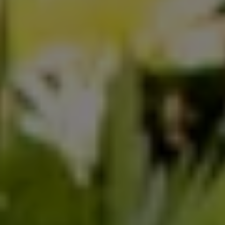
Servicio técnico para eléctricos
Asistencia y garantía
Asistencia en carretera
Garantía Volkswagen
Ventajas para profesionales
Vehículo de sustitución
Recogida y entrega del vehículo
ServicePlus
Volkswagen Long Drive
Ofertas posventa
Servicio técnico para eléctricos
Comunicados
Información sobre EA189
Reciclaje de vehículos
Retirada por seguridad de airbags Takata
Alquiler con Rent-a-Car
Accesorios Originales
Comunidad The Originals
Comunidad The Originals
Historias Originales
Concentración FurgoVolkswagen
La historia de las furgos Volkswagen
Consigue tu placa The Originals
Camper Tour