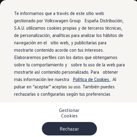
Modelos y configurador
Conoce todos los modelos
Te informamos que a través de este sitio web
Configura todos los modelos
gestionado por Volkswagen Group España Distribución,
Ver todos los modelos
S.A.U. utilizamos cookies propias y de terceros técnicas,
Ir
Ir
Ver todos los modelos
directamente
directamente
Soluciones estandarizadas
de personalización, analíticas para analizar los hábitos de
al contenido
al pie de
Campers
navegación en el sitio web, y publicitarias para
Ofertas y stock
página
mostrarte contenido acorde con tus intereses.
Ofertas para profesionales
Volkswagen nuevo en stock
Elaboraremos perfiles con los datos que obtengamos
Volkswagen de ocasión en stock
sobre tu comportamiento y sobre tu uso de la web para
Ofertas para particulares
mostrarte así contenido personalizado. Para obtener
Volkswagen nuevo en stock
Volkswagen de ocasión
más información lee nuestra
Política de Cookies
. Al
Eléctricos e híbridos
pulsar en “aceptar” aceptas su uso. También puedes
Simulador de autonomía
rechazarlas o configurarlas según tus preferencias
Simulador de carga
Simulador de ahorro
Plan Auto+
Gestionar
Ventajas para profesionales
Cookies
Ventajas para particulares
Financiación
Profesionales
Rechazar
My Leasing