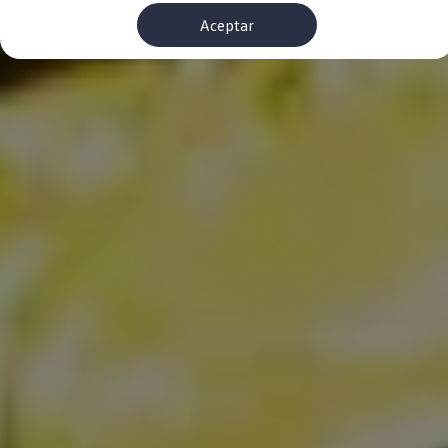
Financiación Estándar
Aceptar
Financiación para Volkswagen de ocasión
Seguros
Volkswagen 4Business
My Renting
Particulares
My Way
Financiación Estándar
Financiación para Volkswagen de ocasión
Seguros
My Renting
Conectividad
Ventajas para profesionales
Ventajas para particulares
VW Connect
Descarga de nuevas funcionalidades
Actualización de software
Car-Net
App-Connect
Clientes y posventa
Mantenimiento y reparaciones
Ventajas Servicio Oficial
Plan de mantenimiento
Baterías
Carrocería